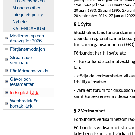
Jubileumsboken
1943, 24 april 1945, 30 mars 1949, 
Minnesskrifter
20 april 1983, 25 april 1995, 27 apri
Integritetspolicy
20 september 2018, 27 januari 2022 o
Nyheter
§ 1 Syfte
KALENDARIUM
Stockholms läns försvarskommitt
Medlemskap och
obunden regional samarbetsorgani
årsavgifter 2026
försvarsorganisationerna (FFO)
Förtjänstmedaljen
Förbundet har till syfte att:
Streamade
- i första hand stödja utvecklin
seminarier
län.
För förtroendevalda
- stödja de verksamheter vilkas 
Gåvor och
frivilliga insatser.
testamenten
- vara ett forum för diskussio
In English 🇬🇧
samt konsekvenser av dessa ka
Webbredaktör
kontaktlänk
§ 2 Verksamhet
Förbundets verksamhetsområde a
Förbundets verksamhet ska vara ka
krigsberedskap samt väcka ett fo