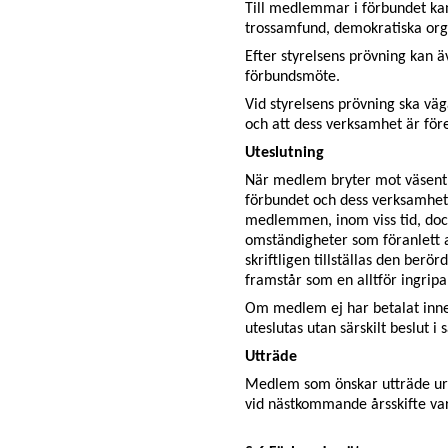
Till medlemmar i förbundet ka
trossamfund, demokratiska orga
Efter styrelsens prövning kan a
förbundsmöte.
Vid styrelsens prövning ska vä
och att dess verksamhet är för
Uteslutning
När medlem bryter mot väsent
förbundet och dess verksamhet 
medlemmen, inom viss tid, dock mi
omständigheter som föranlett a
skriftligen tillställas den bero
framstår som en alltför ingrip
Om medlem ej har betalat inne
uteslutas utan särskilt beslut i 
Utträde
Medlem som önskar utträde ur f
vid nästkommande årsskifte var