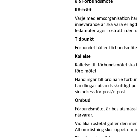
§ 6 Förbundsmöte
Rösträtt
Varje medlemsorganisation har 
innevarande år ska vara erlagd s
ledamöter äger rösträtt i de
Tidpunkt
Förbundet håller förbundsmöte
Kallelse
Kallelse till förbundsmötet ska
före mötet.
Handlingar till ordinarie förbu
handlingar utsänds skriftligt p
sin adress för post/e-post.
Ombud
Förbundsmötet är beslutsmäss
närvarar.
Vid lika röstetal gäller den me
All omröstning sker öppet om i