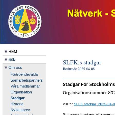
HEM
Sök
SLFK:s stadgar
Om oss
Beslutade 2025-04-08
________________
Förtroendevalda
Samarbetspartners
Stadgar För Stockholms 
Våra medlemmar
Organisation
Organisationsnummer 80
Stadgar
Historia
SLFK stadgar, 2025-04-0
PDF-fil:
Nyhetsbrev
(Stadgarna är antagna vid sammantr