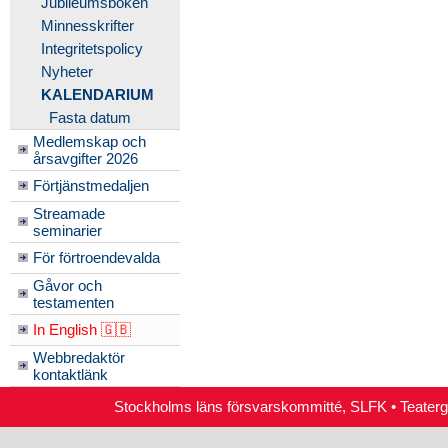
Jubileumsboken
Minnesskrifter
Integritetspolicy
Nyheter
KALENDARIUM
Fasta datum
Medlemskap och
årsavgifter 2026
Förtjänstmedaljen
Streamade
seminarier
För förtroendevalda
Gåvor och
testamenten
In English 🇬🇧
Webbredaktör
kontaktlänk
Stockholms läns försvarskommitté, SLFK • Teate