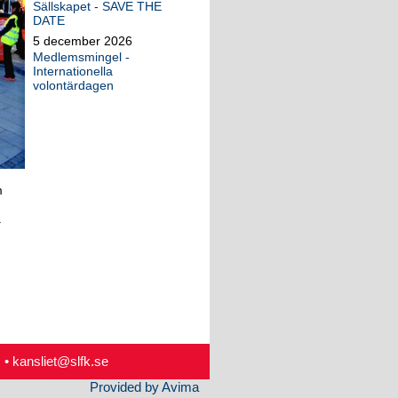
Sällskapet - SAVE THE
DATE
5 december 2026
Medlemsmingel -
Internationella
volontärdagen
m
.
 •
kansliet@slfk.se
Provided by Avima