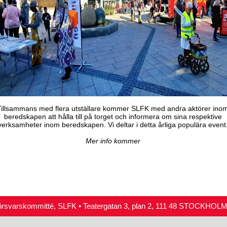
Tillsammans med flera utställare kommer SLFK med andra aktörer ino
beredskapen att hålla till på torget och informera om sina respektive
verksamheter inom beredskapen. Vi deltar i detta årliga populära event
Mer info kommer
örsvarskommitté, SLFK • Teatergatan 3, plan 2, 111 48 STOCKHOLM