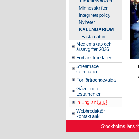
Jubileumsboken
Minnesskrifter
Integritetspolicy
Nyheter
KALENDARIUM
Fasta datum
Medlemskap och
årsavgifter 2026
Förtjänstmedaljen
Streamade
seminarier
För förtroendevalda
Gåvor och
testamenten
In English 🇬🇧
Webbredaktör
kontaktlänk
Stockholms läns f