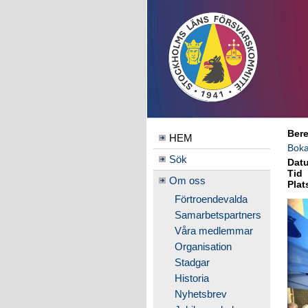
Bere
HEM
Boka
Sök
Dat
Tid
Om oss
Plat
Förtroendevalda
Samarbetspartners
Våra medlemmar
Organisation
Stadgar
Historia
Nyhetsbrev